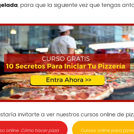
gelada
; para que la siguiente vez que tengas anto
aría invitarte a ver nuestros cursos online de pizz
|
so online
Cómo hacer pizza
Cursos online para pizze