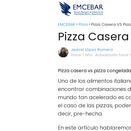
EMCEBAR
Pizza
Pizza Casera VS Piz
Pizza Casera
Jezrrel López Romero
hace 1 año
· Actualizado hace 
Pizza casera vs pizza congelada
Uno de los alimentos itali
encontrar combinaciones de
mundo tan acelerado es co
el caso de las pizzas, pod
decir, pre-hecha.
En este artículo hablaremo