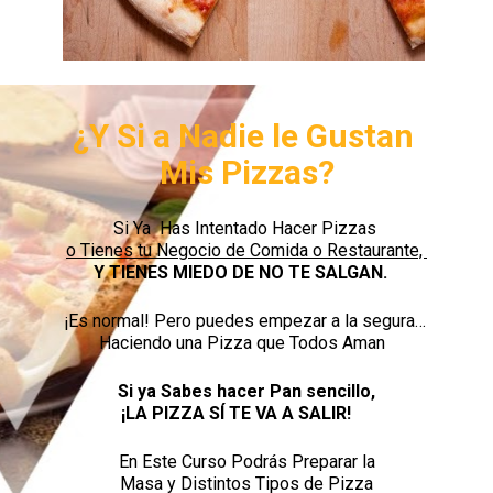
¿Y Si a Nadie le Gustan 

Mis Pizzas?
o Tienes tu Negocio de Comida o Restaurante, 
Y TIENES MIEDO DE NO TE SALGAN.  
¡Es normal! Pero puedes empezar a la segura… 

Haciendo una Pizza que Todos Aman  
Si ya Sabes hacer Pan sencillo,

¡LA PIZZA SÍ TE VA A SALIR!   
En Este Curso Podrás Preparar la
