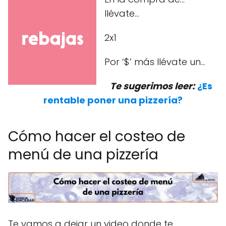
llévate…
2x1
Por ‘$’ más llévate un…
Te sugerimos leer:
¿Es
rentable poner una pizzería?
Cómo hacer el costeo de
menú de una pizzería
Te vamos a dejar un video donde te