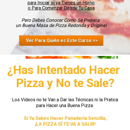
para Iniciar si ya Tienes un Horno

o Para Comenzar Desde Tu Casa
Pero Debes Conocer Cómo Se Prepara 

un Buena Masa de Pizza Redonda y Original
Ver Para Quién es Este Curso >>
¿Has Intentado Hacer 
Pizza y No te Sale?
Los Videos no te Van a Dar las Técnicas ni la Pratica

para Hacer una Buena Pizza.
Si Ya Sabes Hacer Panadería Sencilla,

¡LA PIZZA SÍ TE VA A SALIR!