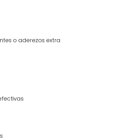
tes o aderezos extra
fectivas
s