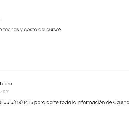
m
e fechas y costo del curso?
l.com
36 pm
01 55 53 50 14 15 para darte toda la información de Calen