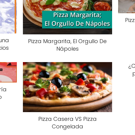
Piz
una
Pizza Margarita, El Orgullo De
cios
Nápoles
¿C
ría
o
Pizza Casera VS Pizza
Congelada