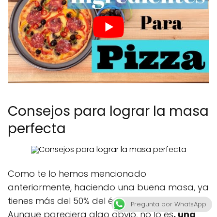
Consejos para lograr la masa
perfecta
Como te lo hemos mencionado
anteriormente, haciendo una buena masa, ya
tienes más del 50% del éxito de tu negocio.
Pregunta por WhatsApp
Aunque pareciera algo obvio, no lo es
, una